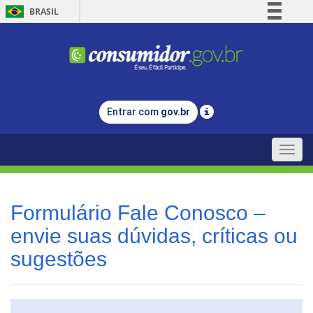
BRASIL
Simplifique!
Comunica BR
Participe
Acesso à informação
Entrar com
gov.br
Legislação
Canais
Toggle
naviga
Formulário Fale Conosco –
envie suas dúvidas, críticas ou
sugestões