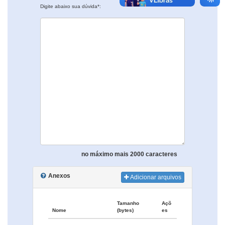
Digite abaixo sua dúvida*:
no máximo mais 2000 caracteres
Anexos
Adicionar arquivos
Tamanho
Açõ
Nome
(bytes)
es