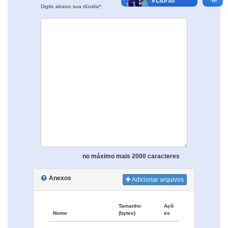
Digite abaixo sua dúvida*:
no máximo mais 2000 caracteres
Anexos
Adicionar arquivos
Tamanho
Açõ
Nome
(bytes)
es