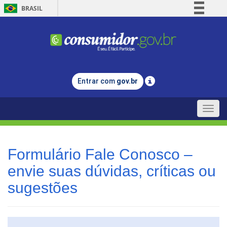
BRASIL
Simplifique!
Comunica BR
Participe
Acesso à informação
Entrar com
gov.br
Legislação
Canais
Toggle
naviga
Formulário Fale Conosco –
envie suas dúvidas, críticas ou
sugestões