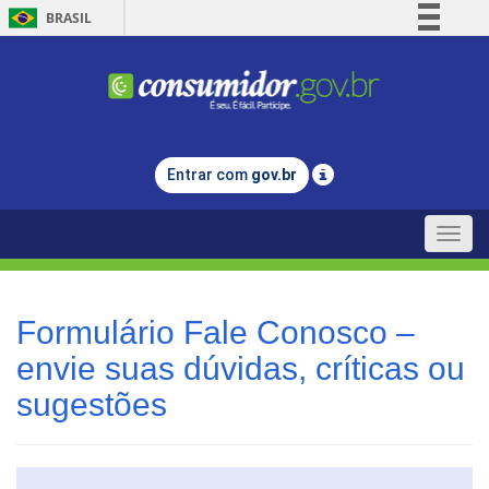
BRASIL
Simplifique!
Comunica BR
Participe
Acesso à informação
Entrar com
gov.br
Legislação
Canais
Toggle
naviga
Formulário Fale Conosco –
envie suas dúvidas, críticas ou
sugestões