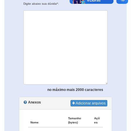
Digite abaixo sua dúvida*:
no máximo mais 2000 caracteres
Anexos
Adicionar arquivos
Tamanho
Açõ
Nome
(bytes)
es