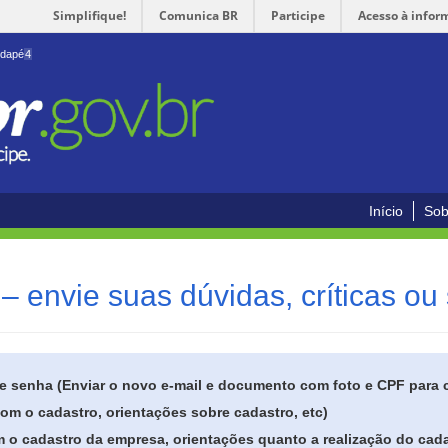
Simplifique!
Comunica BR
Participe
Acesso à infor
odapé
4
Início
Sob
– envie suas dúvidas, críticas ou
de senha (Enviar o novo e-mail e documento com foto e CPF para
om o cadastro, orientações sobre cadastro, etc)
 o cadastro da empresa, orientações quanto a realização do cada