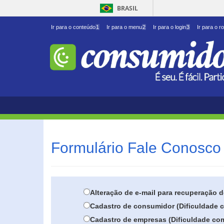
BRASIL
Ir para o conteúdo
1
Ir para o menu
2
Ir para o login
3
Ir para o r
Formulário Fale Conosco 
Alteração de e-mail para recuperação 
Cadastro de consumidor (Dificuldade c
Cadastro de empresas (Dificuldade com