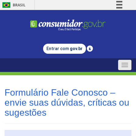
BRASIL
Simplifique!
Comunica BR
Participe
Acesso à informação
Entrar com
gov.br
Legislação
Canais
Toggle
naviga
Formulário Fale Conosco –
envie suas dúvidas, críticas ou
sugestões