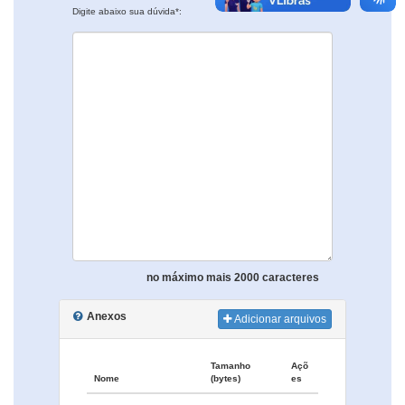
Digite abaixo sua dúvida*:
no máximo mais 2000 caracteres
Anexos
Adicionar arquivos
Tamanho
Açõ
Nome
(bytes)
es