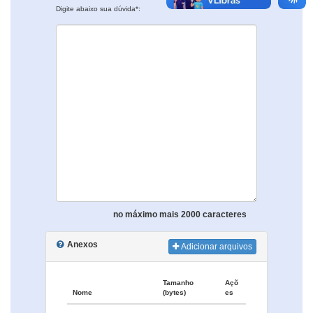
Digite abaixo sua dúvida*:
no máximo mais 2000 caracteres
Anexos
Adicionar arquivos
Tamanho
Açõ
Nome
(bytes)
es