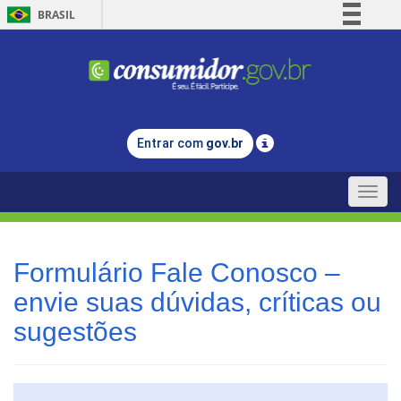
BRASIL
Simplifique!
Comunica BR
Participe
Acesso à informação
Entrar com
gov.br
Legislação
Canais
Toggle
naviga
Formulário Fale Conosco –
envie suas dúvidas, críticas ou
sugestões