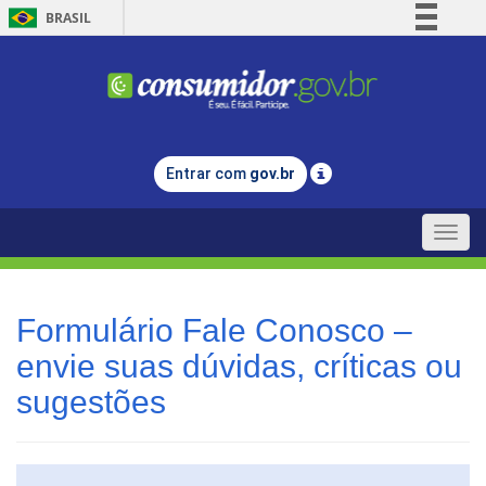
BRASIL
Simplifique!
Comunica BR
Participe
Acesso à informação
Entrar com
gov.br
Legislação
Canais
Toggle
naviga
Formulário Fale Conosco –
envie suas dúvidas, críticas ou
sugestões