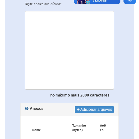
Digite abaixo sua dúvida*:
no máximo mais 2000 caracteres
Anexos
Adicionar arquivos
Tamanho
Açõ
Nome
(bytes)
es