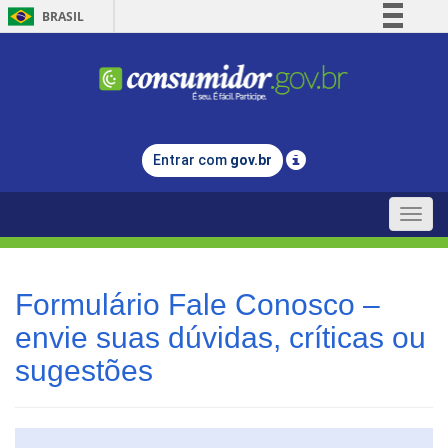
BRASIL
Simplifique!
Comunica BR
Participe
Acesso à informação
Entrar com
gov.br
Legislação
Canais
Toggle
naviga
Formulário Fale Conosco –
envie suas dúvidas, críticas ou
sugestões