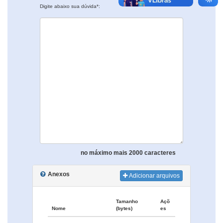
Digite abaixo sua dúvida*:
no máximo mais 2000 caracteres
Anexos
Adicionar arquivos
Tamanho
Açõ
Nome
(bytes)
es