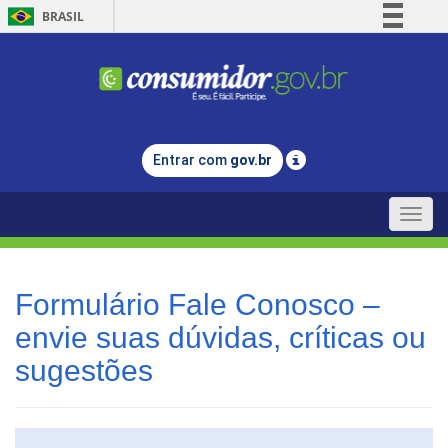
BRASIL
Simplifique!
Comunica BR
Participe
Acesso à informação
Entrar com
gov.br
Legislação
Canais
Toggle
naviga
Formulário Fale Conosco –
envie suas dúvidas, críticas ou
sugestões