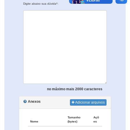
Digite abaixo sua dúvida*:
no máximo mais 2000 caracteres
Anexos
Adicionar arquivos
Tamanho
Açõ
Nome
(bytes)
es