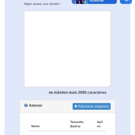
Digite abaixo sua dúvida*:
no máximo mais 2000 caracteres
Anexos
Adicionar arquivos
Tamanho
Açõ
Nome
(bytes)
es