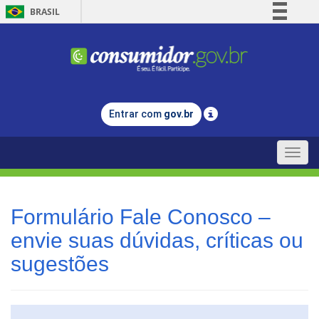
BRASIL
Simplifique!
Comunica BR
Participe
Acesso à informação
Entrar com
gov.br
Legislação
Canais
Toggle
naviga
Formulário Fale Conosco –
envie suas dúvidas, críticas ou
sugestões