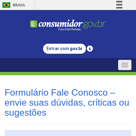
BRASIL
Simplifique!
Comunica BR
Participe
Acesso à informação
Entrar com
gov.br
Legislação
Canais
Toggle
naviga
Formulário Fale Conosco –
envie suas dúvidas, críticas ou
sugestões