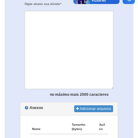
Digite abaixo sua dúvida*:
no máximo mais 2000 caracteres
Anexos
Adicionar arquivos
Tamanho
Açõ
Nome
(bytes)
es