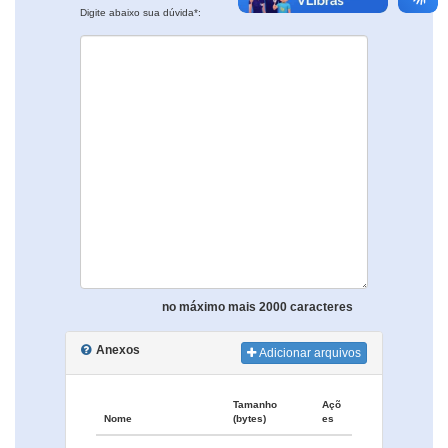
Digite abaixo sua dúvida*:
no máximo mais 2000 caracteres
Anexos
Adicionar arquivos
Tamanho
Açõ
Nome
(bytes)
es