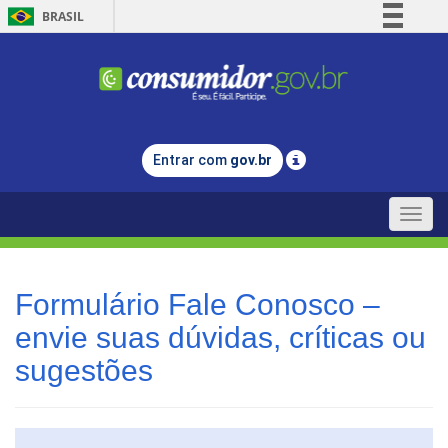
BRASIL
Simplifique!
Comunica BR
Participe
Acesso à informação
Entrar com
gov.br
Legislação
Canais
Toggle
naviga
Formulário Fale Conosco –
envie suas dúvidas, críticas ou
sugestões