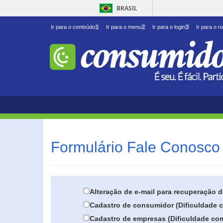
BRASIL
Ir para o conteúdo
1
Ir para o menu
2
Ir para o login
3
Ir para o r
Formulário Fale Conosco 
Alteração de e-mail para recuperação 
Cadastro de consumidor (Dificuldade c
Cadastro de empresas (Dificuldade com