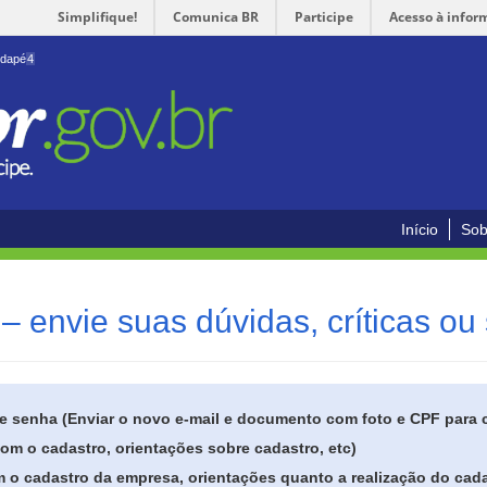
Simplifique!
Comunica BR
Participe
Acesso à infor
odapé
4
Início
Sob
– envie suas dúvidas, críticas ou
de senha (Enviar o novo e-mail e documento com foto e CPF para
om o cadastro, orientações sobre cadastro, etc)
 o cadastro da empresa, orientações quanto a realização do cada