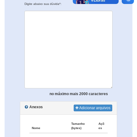
Digite abaixo sua dúvida*:
no máximo mais 2000 caracteres
Anexos
Adicionar arquivos
Tamanho
Açõ
Nome
(bytes)
es