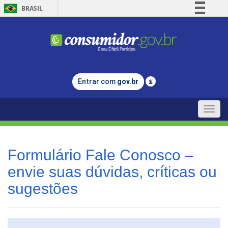
BRASIL
Simplifique!
Comunica BR
Participe
Acesso à informação
Entrar com
gov.br
Legislação
Canais
Toggle
naviga
Formulário Fale Conosco –
envie suas dúvidas, críticas ou
sugestões