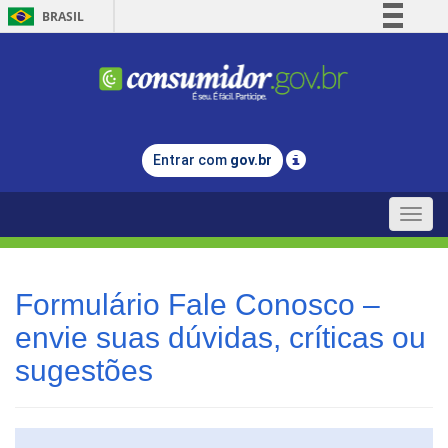
BRASIL
Simplifique!
Comunica BR
Participe
Acesso à informação
Entrar com
gov.br
Legislação
Canais
Toggle
naviga
Formulário Fale Conosco –
envie suas dúvidas, críticas ou
sugestões