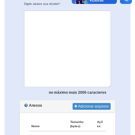
Digite abaixo sua dúvida*:
no máximo mais 2000 caracteres
Anexos
Adicionar arquivos
Tamanho
Açõ
Nome
(bytes)
es