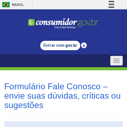
BRASIL
Simplifique!
Comunica BR
Participe
Acesso à informação
Entrar com
gov.br
Legislação
Canais
Toggle
naviga
Formulário Fale Conosco –
envie suas dúvidas, críticas ou
sugestões