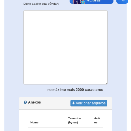
Digite abaixo sua dúvida*:
no máximo mais 2000 caracteres
Anexos
Adicionar arquivos
Tamanho
Açõ
Nome
(bytes)
es