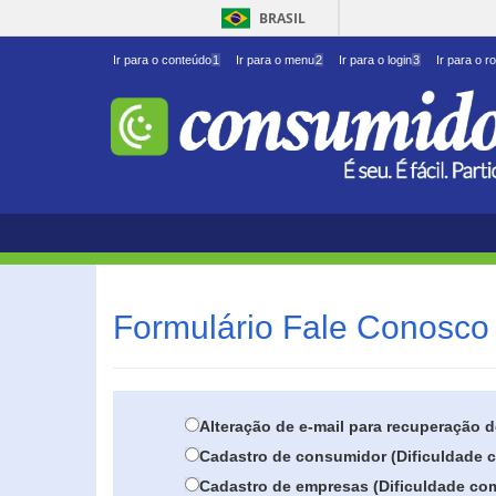
BRASIL
Ir para o conteúdo
1
Ir para o menu
2
Ir para o login
3
Ir para o r
Formulário Fale Conosco 
Alteração de e-mail para recuperação 
Cadastro de consumidor (Dificuldade c
Cadastro de empresas (Dificuldade com