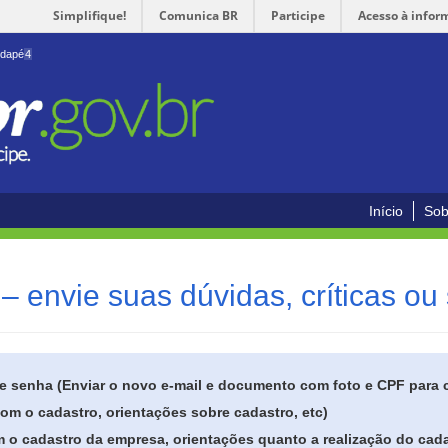
Simplifique!
Comunica BR
Participe
Acesso à infor
odapé
4
Início
Sob
– envie suas dúvidas, críticas ou
de senha (Enviar o novo e-mail e documento com foto e CPF para
om o cadastro, orientações sobre cadastro, etc)
 o cadastro da empresa, orientações quanto a realização do cada