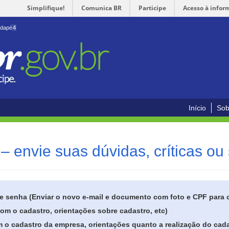
Simplifique!
Comunica BR
Participe
Acesso à infor
odapé
4
Início
Sob
– envie suas dúvidas, críticas ou
de senha (Enviar o novo e-mail e documento com foto e CPF para
om o cadastro, orientações sobre cadastro, etc)
 o cadastro da empresa, orientações quanto a realização do cada