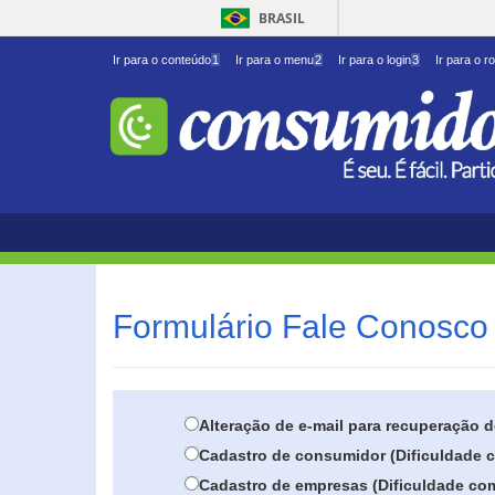
BRASIL
Ir para o conteúdo
1
Ir para o menu
2
Ir para o login
3
Ir para o r
Formulário Fale Conosco 
Alteração de e-mail para recuperação 
Cadastro de consumidor (Dificuldade c
Cadastro de empresas (Dificuldade com