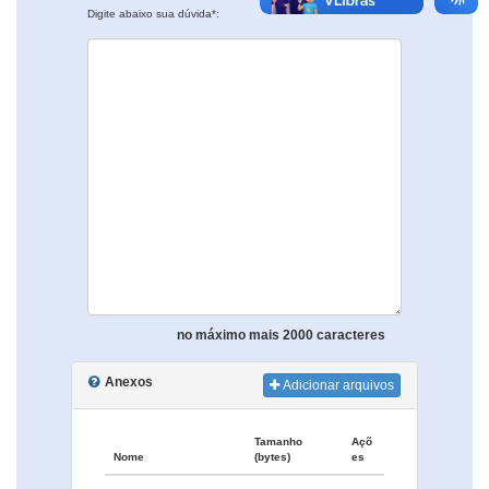
Digite abaixo sua dúvida*:
no máximo mais 2000 caracteres
Anexos
Adicionar arquivos
Tamanho
Açõ
Nome
(bytes)
es