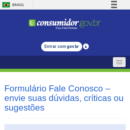
BRASIL
Simplifique!
Comunica BR
Participe
Acesso à informação
Entrar com
gov.br
Legislação
Canais
Toggle
naviga
Formulário Fale Conosco –
envie suas dúvidas, críticas ou
sugestões