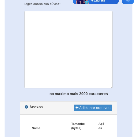
Digite abaixo sua dúvida*:
no máximo mais 2000 caracteres
Anexos
Adicionar arquivos
Tamanho
Açõ
Nome
(bytes)
es