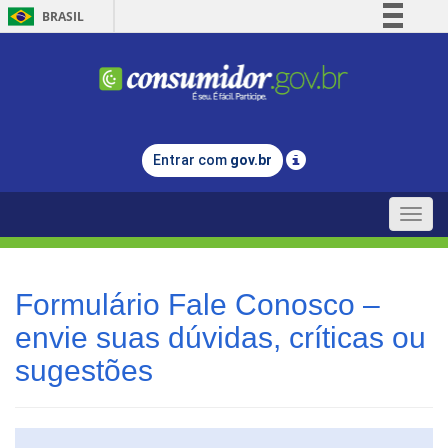
BRASIL
Simplifique!
Comunica BR
Participe
Acesso à informação
Entrar com
gov.br
Legislação
Canais
Toggle
naviga
Formulário Fale Conosco –
envie suas dúvidas, críticas ou
sugestões