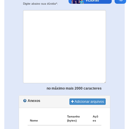
Digite abaixo sua dúvida*:
no máximo mais 2000 caracteres
Anexos
Adicionar arquivos
Tamanho
Açõ
Nome
(bytes)
es