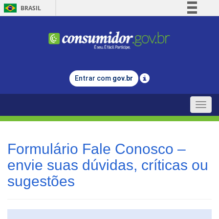
BRASIL
Simplifique!
Comunica BR
Participe
Acesso à informação
Entrar com
gov.br
Legislação
Canais
Toggle
naviga
Formulário Fale Conosco –
envie suas dúvidas, críticas ou
sugestões