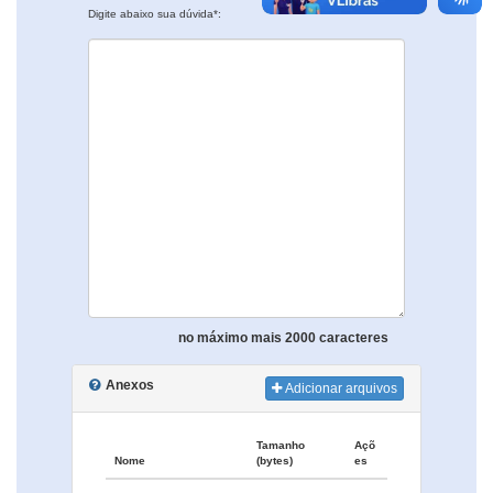
Digite abaixo sua dúvida*:
no máximo mais 2000 caracteres
Anexos
Adicionar arquivos
Tamanho
Açõ
Nome
(bytes)
es