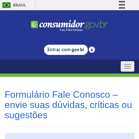
BRASIL
Simplifique!
Comunica BR
Participe
Acesso à informação
Entrar com
gov.br
Legislação
Canais
Toggle
naviga
Formulário Fale Conosco –
envie suas dúvidas, críticas ou
sugestões