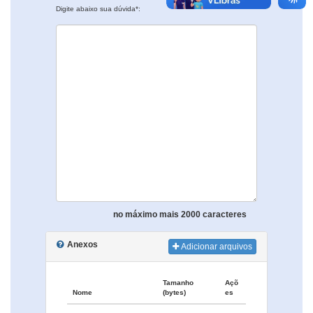
Digite abaixo sua dúvida*:
no máximo mais 2000 caracteres
Anexos
Adicionar arquivos
Tamanho
Açõ
Nome
(bytes)
es