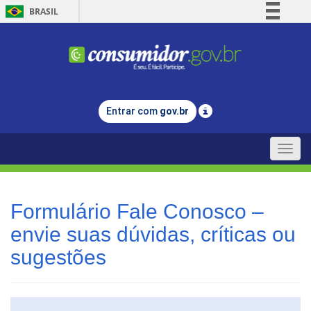
BRASIL
Simplifique!
Comunica BR
Participe
Acesso à informação
Entrar com
gov.br
Legislação
Canais
Toggle
naviga
Formulário Fale Conosco –
envie suas dúvidas, críticas ou
sugestões