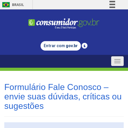
BRASIL
Simplifique!
Comunica BR
Participe
Acesso à informação
Entrar com
gov.br
Legislação
Canais
Toggle
naviga
Formulário Fale Conosco –
envie suas dúvidas, críticas ou
sugestões