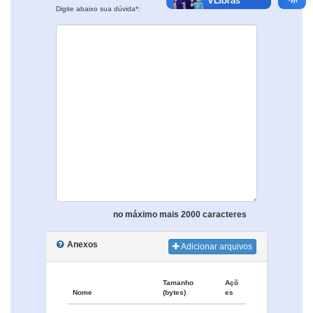
Digite abaixo sua dúvida*:
no máximo mais 2000 caracteres
Anexos
Adicionar arquivos
Tamanho
Açõ
Nome
(bytes)
es