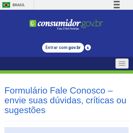
BRASIL
Simplifique!
Comunica BR
Participe
Acesso à informação
Entrar com
gov.br
Legislação
Canais
Toggle
naviga
Formulário Fale Conosco –
envie suas dúvidas, críticas ou
sugestões