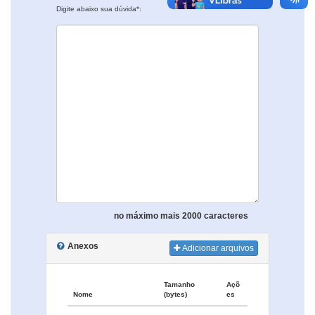
Digite abaixo sua dúvida*:
no máximo mais 2000 caracteres
Anexos
Adicionar arquivos
Tamanho
Açõ
Nome
(bytes)
es