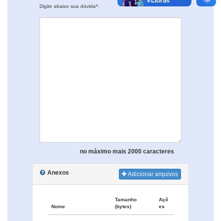
Digite abaixo sua dúvida*:
no máximo mais 2000 caracteres
Anexos
Adicionar arquivos
Tamanho
Açõ
Nome
(bytes)
es