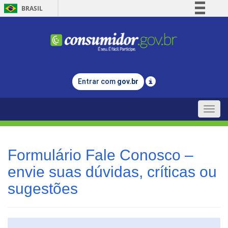
BRASIL
Simplifique!
Comunica BR
Participe
Acesso à informação
Entrar com
gov.br
Legislação
Canais
Toggle
naviga
Formulário Fale Conosco –
envie suas dúvidas, críticas ou
sugestões