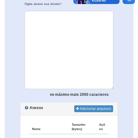
Digite abaixo sua dúvida*:
no máximo mais 2000 caracteres
Anexos
Adicionar arquivos
Tamanho
Açõ
Nome
(bytes)
es