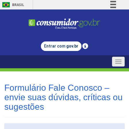
BRASIL
Simplifique!
Comunica BR
Participe
Acesso à informação
Entrar com
gov.br
Legislação
Canais
Toggle
naviga
Formulário Fale Conosco –
envie suas dúvidas, críticas ou
sugestões