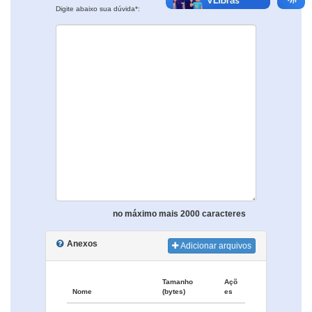
Digite abaixo sua dúvida*:
no máximo mais 2000 caracteres
Anexos
Adicionar arquivos
Tamanho
Açõ
Nome
(bytes)
es