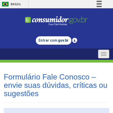
BRASIL
Simplifique!
Comunica BR
Participe
Acesso à informação
Entrar com
gov.br
Legislação
Canais
Toggle
naviga
Formulário Fale Conosco –
envie suas dúvidas, críticas ou
sugestões