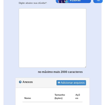
Digite abaixo sua dúvida*:
no máximo mais 2000 caracteres
Anexos
Adicionar arquivos
Tamanho
Açõ
Nome
(bytes)
es