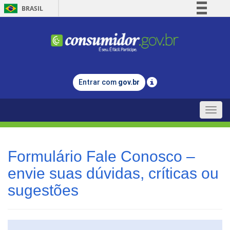
BRASIL
Simplifique!
Comunica BR
Participe
Acesso à informação
Entrar com
gov.br
Legislação
Canais
Toggle
naviga
Formulário Fale Conosco –
envie suas dúvidas, críticas ou
sugestões