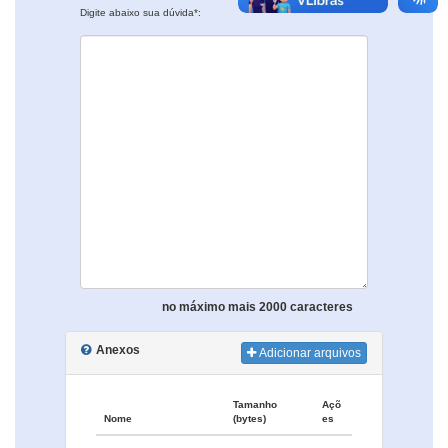
Digite abaixo sua dúvida*:
no máximo mais 2000 caracteres
Anexos
Adicionar arquivos
Tamanho
Açõ
Nome
(bytes)
es