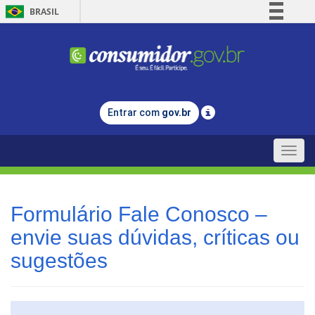
BRASIL
Simplifique!
Comunica BR
Participe
Acesso à informação
Entrar com
gov.br
Legislação
Canais
Toggle
naviga
Formulário Fale Conosco –
envie suas dúvidas, críticas ou
sugestões