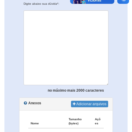
Digite abaixo sua dúvida*:
no máximo mais 2000 caracteres
Anexos
Adicionar arquivos
Tamanho
Açõ
Nome
(bytes)
es