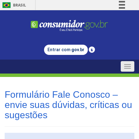
BRASIL
Simplifique!
Comunica BR
Participe
Acesso à informação
Entrar com
gov.br
Legislação
Canais
Toggle
naviga
Formulário Fale Conosco –
envie suas dúvidas, críticas ou
sugestões