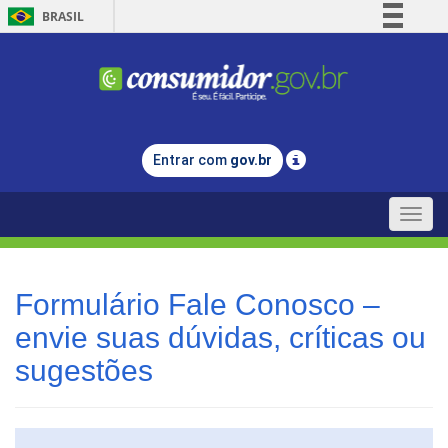
BRASIL
Simplifique!
Comunica BR
Participe
Acesso à informação
Entrar com
gov.br
Legislação
Canais
Toggle
naviga
Formulário Fale Conosco –
envie suas dúvidas, críticas ou
sugestões