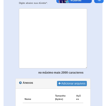
Digite abaixo sua dúvida*:
no máximo mais 2000 caracteres
Anexos
Adicionar arquivos
Tamanho
Açõ
Nome
(bytes)
es