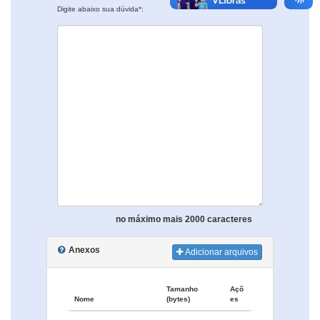
Digite abaixo sua dúvida*:
no máximo mais 2000 caracteres
Anexos
Adicionar arquivos
Tamanho
Açõ
Nome
(bytes)
es