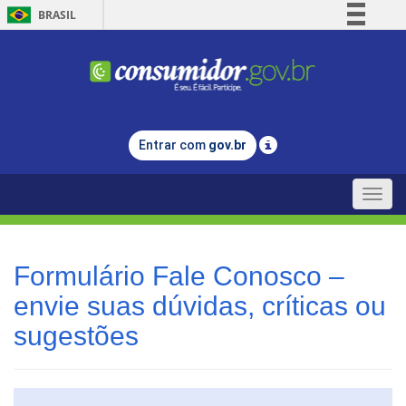
BRASIL
Simplifique!
Comunica BR
Participe
Acesso à informação
Entrar com
gov.br
Legislação
Canais
Toggle
naviga
Formulário Fale Conosco –
envie suas dúvidas, críticas ou
sugestões