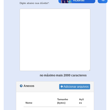
Digite abaixo sua dúvida*:
no máximo mais 2000 caracteres
Anexos
Adicionar arquivos
Tamanho
Açõ
Nome
(bytes)
es