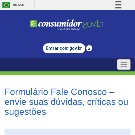
BRASIL
Simplifique!
Comunica BR
Participe
Acesso à informação
Entrar com
gov.br
Legislação
Canais
Toggle
naviga
Formulário Fale Conosco –
envie suas dúvidas, críticas ou
sugestões