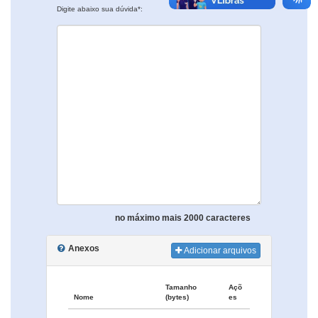
Digite abaixo sua dúvida*:
no máximo mais 2000 caracteres
Anexos
Adicionar arquivos
Tamanho
Açõ
Nome
(bytes)
es