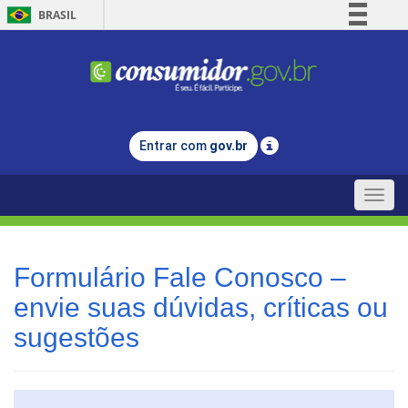
BRASIL
Simplifique!
Comunica BR
Participe
Acesso à informação
Entrar com
gov.br
Legislação
Canais
Toggle
naviga
Formulário Fale Conosco –
envie suas dúvidas, críticas ou
sugestões