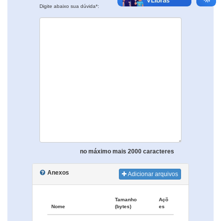
Digite abaixo sua dúvida*:
no máximo mais 2000 caracteres
Anexos
Adicionar arquivos
Tamanho
Açõ
Nome
(bytes)
es