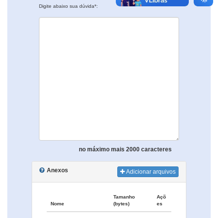
Digite abaixo sua dúvida*:
no máximo mais 2000 caracteres
Anexos
Adicionar arquivos
Tamanho
Açõ
Nome
(bytes)
es