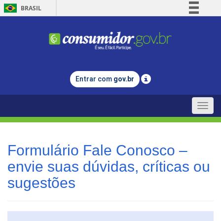
BRASIL
Simplifique!
Comunica BR
Participe
Acesso à informação
Entrar com
gov.br
Legislação
Canais
Toggle
naviga
Formulário Fale Conosco –
envie suas dúvidas, críticas ou
sugestões