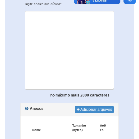
Digite abaixo sua dúvida*:
no máximo mais 2000 caracteres
Anexos
Adicionar arquivos
Tamanho
Açõ
Nome
(bytes)
es