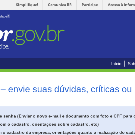
Simplifique!
Comunica BR
Participe
Acesso à infor
odapé
4
Início
Sob
– envie suas dúvidas, críticas ou
de senha (Enviar o novo e-mail e documento com foto e CPF para
om o cadastro, orientações sobre cadastro, etc)
 o cadastro da empresa, orientações quanto a realização do cada