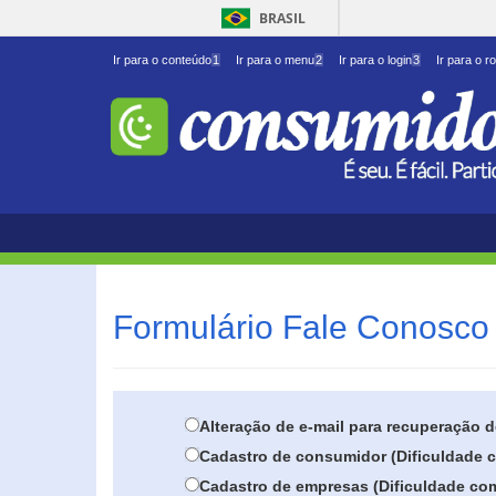
BRASIL
Ir para o conteúdo
1
Ir para o menu
2
Ir para o login
3
Ir para o r
Formulário Fale Conosco 
Alteração de e-mail para recuperação 
Cadastro de consumidor (Dificuldade c
Cadastro de empresas (Dificuldade com