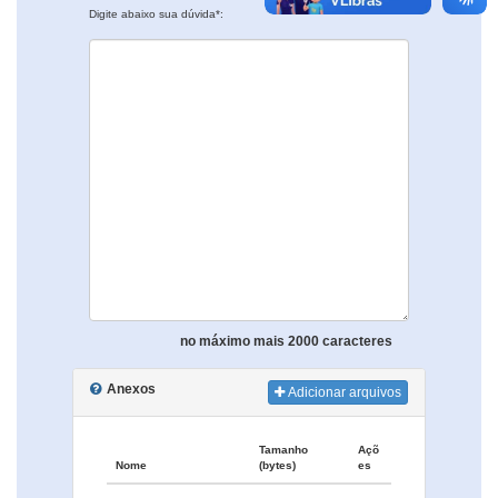
Digite abaixo sua dúvida*:
no máximo mais 2000 caracteres
Anexos
Adicionar arquivos
Tamanho
Açõ
Nome
(bytes)
es