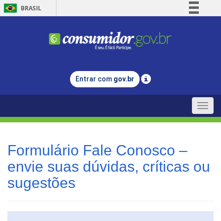
BRASIL
Simplifique!
Comunica BR
Participe
Acesso à informação
Entrar com
gov.br
Legislação
Canais
Toggle
naviga
Formulário Fale Conosco –
envie suas dúvidas, críticas ou
sugestões