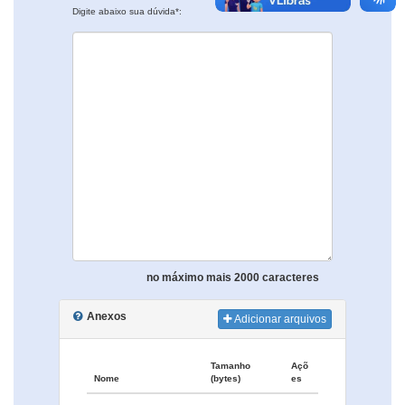
Digite abaixo sua dúvida*:
no máximo mais 2000 caracteres
Anexos
Adicionar arquivos
Tamanho
Açõ
Nome
(bytes)
es