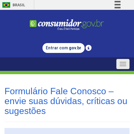
BRASIL
Simplifique!
Comunica BR
Participe
Acesso à informação
Entrar com
gov.br
Legislação
Canais
Toggle
naviga
Formulário Fale Conosco –
envie suas dúvidas, críticas ou
sugestões