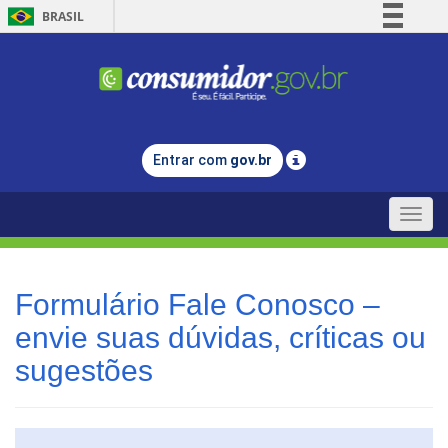
BRASIL
Simplifique!
Comunica BR
Participe
Acesso à informação
Entrar com
gov.br
Legislação
Canais
Toggle
naviga
Formulário Fale Conosco –
envie suas dúvidas, críticas ou
sugestões