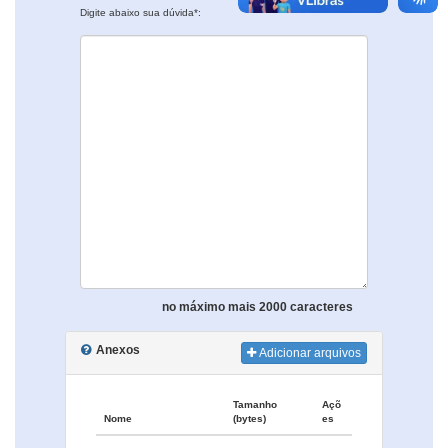
Digite abaixo sua dúvida*:
no máximo mais 2000 caracteres
Anexos
Adicionar arquivos
Tamanho
Açõ
Nome
(bytes)
es