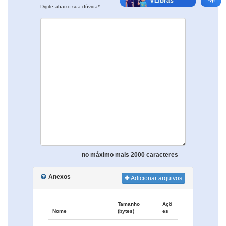
Digite abaixo sua dúvida*:
no máximo mais 2000 caracteres
Anexos
Adicionar arquivos
Tamanho
Açõ
Nome
(bytes)
es