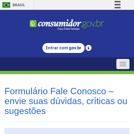
BRASIL
Simplifique!
Comunica BR
Participe
Acesso à informação
Entrar com
gov.br
Legislação
Canais
Toggle
naviga
Formulário Fale Conosco –
envie suas dúvidas, críticas ou
sugestões