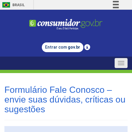
BRASIL
Simplifique!
Comunica BR
Participe
Acesso à informação
Entrar com
gov.br
Legislação
Canais
Toggle
naviga
Formulário Fale Conosco –
envie suas dúvidas, críticas ou
sugestões