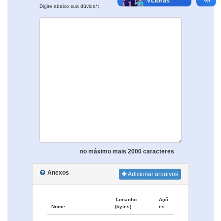
Digite abaixo sua dúvida*:
no máximo mais 2000 caracteres
Anexos
Adicionar arquivos
Tamanho
Açõ
Nome
(bytes)
es