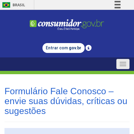
BRASIL
Simplifique!
Comunica BR
Participe
Acesso à informação
Entrar com
gov.br
Legislação
Canais
Toggle
naviga
Formulário Fale Conosco –
envie suas dúvidas, críticas ou
sugestões