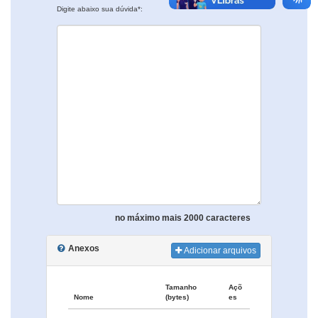
Digite abaixo sua dúvida*:
no máximo mais 2000 caracteres
Anexos
Adicionar arquivos
Tamanho
Açõ
Nome
(bytes)
es