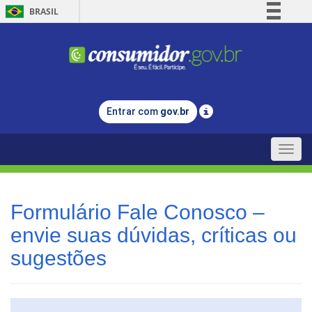
BRASIL
Simplifique!
Comunica BR
Participe
Acesso à informação
Entrar com
gov.br
Legislação
Canais
Toggle
naviga
Formulário Fale Conosco –
envie suas dúvidas, críticas ou
sugestões