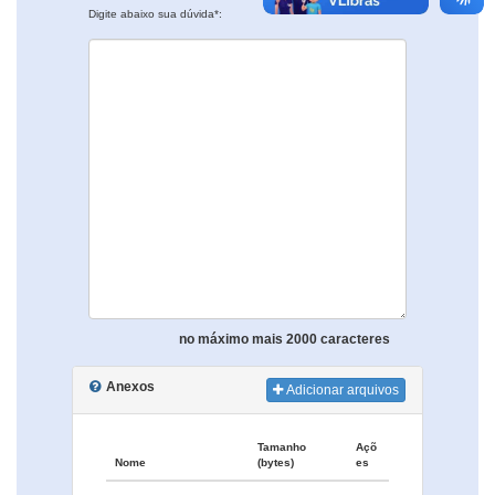
Digite abaixo sua dúvida*:
no máximo mais 2000 caracteres
Anexos
Adicionar arquivos
Tamanho
Açõ
Nome
(bytes)
es