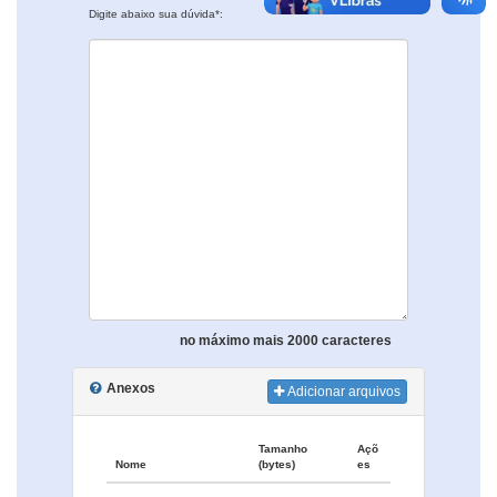
Digite abaixo sua dúvida*:
no máximo mais 2000 caracteres
Anexos
Adicionar arquivos
Tamanho
Açõ
Nome
(bytes)
es