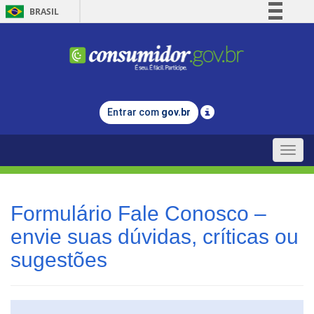
BRASIL
Simplifique!
Comunica BR
Participe
Acesso à informação
Entrar com
gov.br
Legislação
Canais
Toggle
naviga
Formulário Fale Conosco –
envie suas dúvidas, críticas ou
sugestões