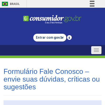
BRASIL
Simplifique!
Comunica BR
Participe
Acesso à informação
Entrar com
gov.br
Legislação
Canais
Toggle
naviga
Formulário Fale Conosco –
envie suas dúvidas, críticas ou
sugestões