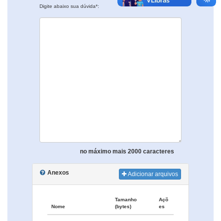
Digite abaixo sua dúvida*:
no máximo mais 2000 caracteres
Anexos
Adicionar arquivos
Tamanho
Açõ
Nome
(bytes)
es