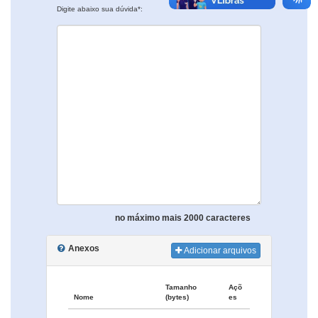
Digite abaixo sua dúvida*:
no máximo mais 2000 caracteres
Anexos
Adicionar arquivos
Tamanho
Açõ
Nome
(bytes)
es