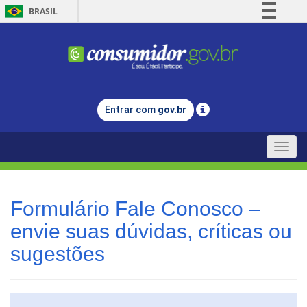
BRASIL
Simplifique!
Comunica BR
Participe
Acesso à informação
Entrar com
gov.br
Legislação
Canais
Toggle
naviga
Formulário Fale Conosco –
envie suas dúvidas, críticas ou
sugestões