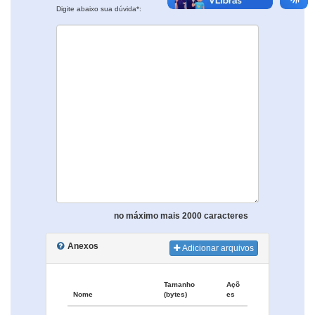
Digite abaixo sua dúvida*:
no máximo mais 2000 caracteres
Anexos
Adicionar arquivos
Tamanho
Açõ
Nome
(bytes)
es