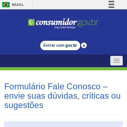
BRASIL
Simplifique!
Comunica BR
Participe
Acesso à informação
Entrar com
gov.br
Legislação
Canais
Toggle
naviga
Formulário Fale Conosco –
envie suas dúvidas, críticas ou
sugestões